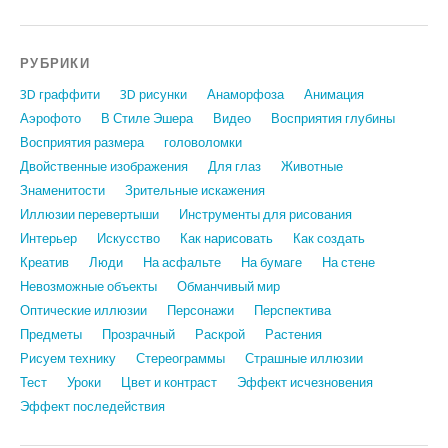
РУБРИКИ
3D граффити
3D рисунки
Анаморфоза
Анимация
Аэрофото
В Стиле Эшера
Видео
Восприятия глубины
Восприятия размера
головоломки
Двойственные изображения
Для глаз
Животные
Знаменитости
Зрительные искажения
Иллюзии перевертыши
Инструменты для рисования
Интерьер
Искусство
Как нарисовать
Как создать
Креатив
Люди
На асфальте
На бумаге
На стене
Невозможные объекты
Обманчивый мир
Оптические иллюзии
Персонажи
Перспектива
Предметы
Прозрачный
Раскрой
Растения
Рисуем технику
Стереограммы
Страшные иллюзии
Тест
Уроки
Цвет и контраст
Эффект исчезновения
Эффект последействия